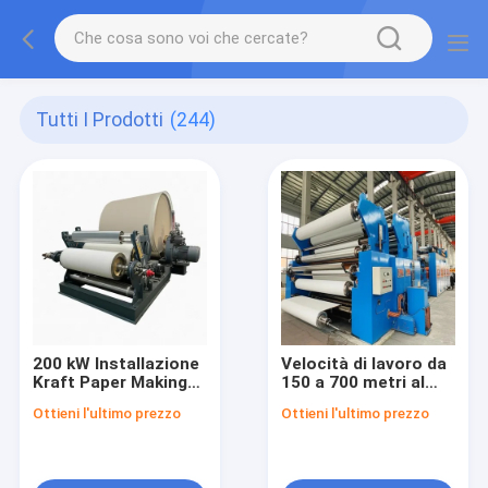
Tutti I Prodotti
(244)
200 kW Installazione
Velocità di lavoro da
Kraft Paper Making
150 a 700 metri al
Machine
minuto per macchina
Ottieni l'ultimo prezzo
Ottieni l'ultimo prezzo
Incorporando AC
per carta kraft con
Frequency
modalità di
Conversion Drive
azionamento a
Mode e 380V50Hz
frequenza variabile