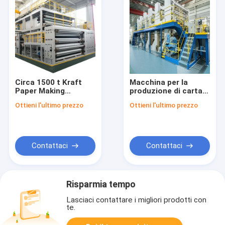
Circa 1500 t Kraft
Macchina per la
Paper Making
produzione di carta
Machine con
con una produzione
Ottieni l'ultimo prezzo
Ottieni l'ultimo prezzo
modalità di
da 100 a 150
conversione di
tonnellate al giorno,
frequenza CA e
che offre una
gruppo di
velocità di lavoro da
asciugatrice multi
150 a 700 metri al
Contattaci
Contattaci
strato per industria
minuto per una carta
uniforme
Risparmia tempo
Lasciaci contattare i migliori prodotti con
te.