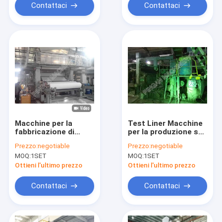
Voltage per industria
AC per un'uscita
Contattaci
Contattaci
costante
Macchine per la
Test Liner Macchine
fabbricazione di
per la produzione su
tessuti igienici a
piccola scala
Prezzo:
negotiable
Prezzo:
negotiable
stampo a un cilindro
MOQ:
1SET
MOQ:
1SET
Ottieni l'ultimo prezzo
Ottieni l'ultimo prezzo
Contattaci
Contattaci