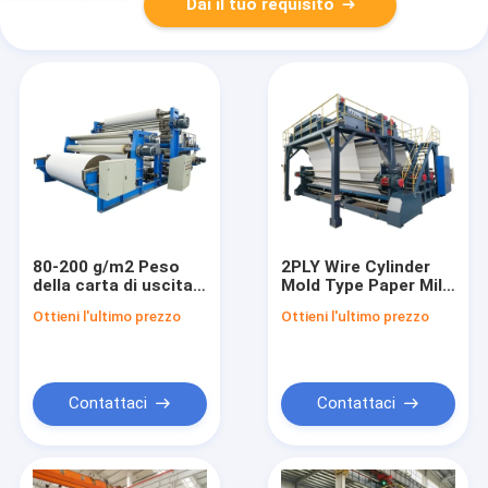
Dai il tuo requisito
80-200 g/m2 Peso
2PLY Wire Cylinder
della carta di uscita
Mold Type Paper Mill
Kraft Paper Making
Machine Produrre 80-
Ottieni l'ultimo prezzo
Ottieni l'ultimo prezzo
Machine con
200g per metro
modalità di
quadrato Peso di
trasformazione di
carta di uscita
frequenza CA e
adatto per l'industria
sistema di controllo
Contattaci
Contattaci
PLC per il
funzionamento