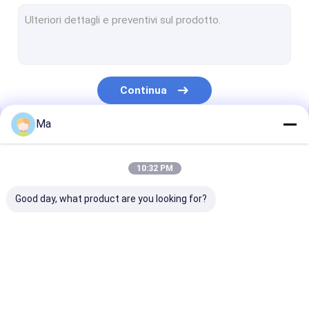
cartone duplex che fa macchina
giornale che fa macchina
Macchina di carta di riavvolgimento del rotolo
Continua
Pezzi meccanici di fabbricazione di carta
Ma
Le Nostre Categorie
10:32 PM
Good day, what product are you looking for?
carta velina che fa
carta kraft che fa
macchina di
macchina
macchina
fabbricazione 
carta copiativ