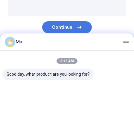
cartone duplex che fa macchina
giornale che fa macchina
Continua
Macchina di carta di riavvolgimento del rotolo
Ma
Pezzi meccanici di fabbricazione di carta
Le Nostre Categorie
3:13 AM
Good day, what product are you looking for?
carta velina che fa
carta kraft che fa
macchina di
macchina
macchina
fabbricazione 
carta copiativ