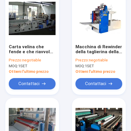
Carta velina che
Macchina di Rewinder
fende e che riavvolge
della taglierina della
il centro automatico
carta per macchina
Prezzo:
negotiable
Prezzo:
negotiable
a macchina che tira
di riavvolgimento del
MOQ:
1SET
MOQ:
1SET
telecomando
rotolo della carta
della piccola scala
Ottieni l'ultimo prezzo
Ottieni l'ultimo prezzo
Contattaci
Contattaci
Casa
Prodotti
Circa noi