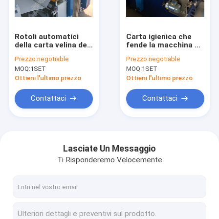
Giro della fabbrica
Controllo di qualità
Rotoli automatici
Carta igienica che
della carta velina dei
fende la macchina di
Contattici
semi che riavvolgono
riavvolgimento
Prezzo:
negotiable
Prezzo:
negotiable
efficiente a macchina
MOQ:
1SET
MOQ:
1SET
con la funzione
Notizie
embassing
Ottieni l'ultimo prezzo
Ottieni l'ultimo prezzo
Contattaci
Contattaci
carta velina che fa macchina
carta kraft che fa macchina
Lasciate Un Messaggio
Ti Risponderemo Velocemente
macchina di fabbricazione di carta copiativa
Carta igienica che fa macchina
Macchina di carta di scanalatura