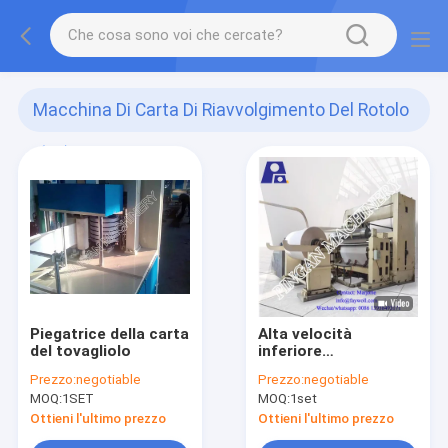
Macchina Di Carta Di Riavvolgimento Del Rotolo
(11)
Piegatrice della carta
Alta velocità
del tovagliolo
inferiore
dell'alimentazione
Prezzo:
negotiable
Prezzo:
negotiable
che fende la
MOQ:
1SET
MOQ:
1set
macchina di
riavvolgimento
Ottieni l'ultimo prezzo
Ottieni l'ultimo prezzo