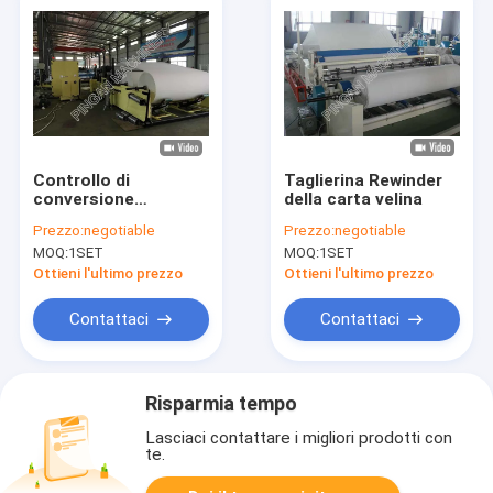
Controllo di
Taglierina Rewinder
conversione
della carta velina
sanitario dello SpA
Prezzo:
negotiable
Prezzo:
negotiable
della macchina
MOQ:
1SET
MOQ:
1SET
Ottieni l'ultimo prezzo
Ottieni l'ultimo prezzo
Contattaci
Contattaci
Risparmia tempo
Lasciaci contattare i migliori prodotti con
te.