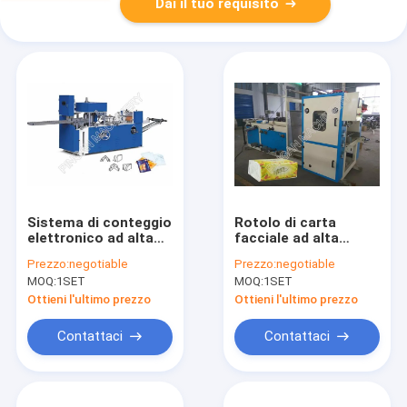
Dai il tuo requisito
Sistema di conteggio
Rotolo di carta
elettronico ad alta
facciale ad alta
resistenza della
velocità che
Prezzo:
negotiable
Prezzo:
negotiable
piegatrice di carta di
riavvolge foglio di
MOQ:
1SET
MOQ:
1SET
riavvolgimento
alluminio a macchina
Rewinder
Ottieni l'ultimo prezzo
Ottieni l'ultimo prezzo
Contattaci
Contattaci