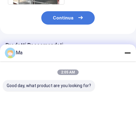
Continua
Prodotti Raccomandati
Ma
2:05 AM
Good day, what product are you looking for?
Giornale che fa
Tipo propenso
Carta da stam
l'azionamento
giornale della
notizie che re
chiuso a macchina
macchina
macchina con
della trasmissione di
dell'incollatura che
per carta a
alta efficienza
fa la linea di
macchina gra
Miglior prezzo
Miglior prezzo
Miglior pr
produzione a
uscita ad alta
macchina del
velocità