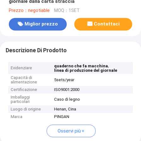
giornale dalla carta straccia
Prezzo：negotiable
MOQ：1SET
Miglior prezzo
Contattaci
Descrizione Di Prodotto
,
quaderno che fa macchina
Evidenziare
linea di produzione del giornale
Capacità di
5sets/year
alimentazione
Certificazione
ISO9001:2000
Imballaggi
Caso di legno
particolari
Luogo di origine
Henan, Cina
Marca
PINGAN
Osservi più