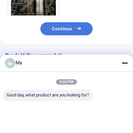
su misura ad alto
rendimento a macchina
Continua
Prodotti Raccomandati
Ma
8:42 PM
Good day, what product are you looking for?
200 kW Installazione
Velocità di lavoro da
Circa 1500 t K
Kraft Paper Making
150 a 700 metri al
Paper Making
Machine
minuto per
Machine con
Incorporando AC
macchina per carta
modalità di
Frequency
kraft con modalità di
conversione di
Miglior prezzo
Miglior prezzo
Miglior pr