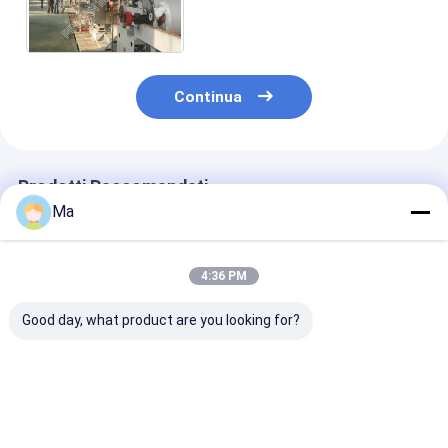
sensibilità veloce una alta
configurazione del pavimento
Continua
Prodotti Raccomandati
Ma
4:36 PM
Good day, what product are you looking for?
Certificazione facile
Piccola macchina di
Tipo a macchi
a macchina durevole
fabbricazione di
cuscino d'aria 
di operazione
carta di dimensione
efficienza di
ISO9001 di
A4
fabbricazione 
fabbricazione di
carta copiativ
Miglior prezzo
Miglior prezzo
Miglior pr