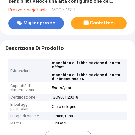
sensibilità veloce una alta configurazione del
pavimento
Prezzo：negotiable
MOQ：1SET
Miglior prezzo
Contattaci
Descrizione Di Prodotto
macchina di fabbricazione di carta
offset
Evidenziare
,
macchina di fabbricazione di carta
di dimensione a4
Capacità di
5sets/year
alimentazione
Certificazione
ISO9001:20018
Imballaggi
Caso di legno
particolari
Luogo di origine
Henan, Cina
Marca
PINGAN