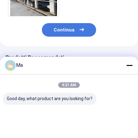
operazione ISO9001 di
fabbricazione di carta
copiativa
Continua
Prodotti Raccomandati
Ma
9:21 AM
Good day, what product are you looking for?
Attrezzatura di
Piccola macchina di
Tipo a macchi
produzione della
fabbricazione di
cuscino d'aria 
carta copiativa di
carta di dimensione
efficienza di
sensibilità veloce
A4
fabbricazione 
una alta
carta copiativ
Miglior prezzo
Miglior prezzo
Miglior pr