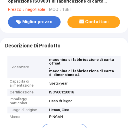
operazione ISO9001 di fabbricazione di carta
copiativa
Prezzo：negotiable
MOQ：1SET
Miglior prezzo
Contattaci
Descrizione Di Prodotto
macchina di fabbricazione di carta
offset
Evidenziare
,
macchina di fabbricazione di carta
di dimensione a4
Capacità di
5sets/year
alimentazione
Certificazione
ISO9001:20018
Imballaggi
Caso di legno
particolari
Luogo di origine
Henan, Cina
Marca
PINGAN