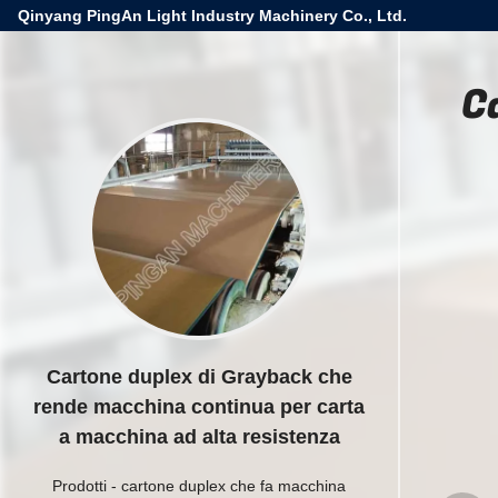
Qinyang PingAn Light Industry Machinery Co., Ltd.
C
Cartone duplex di Grayback che
rende macchina continua per carta
a macchina ad alta resistenza
Prodotti
-
cartone duplex che fa macchina