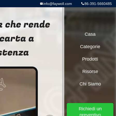
info@faywoll.com
86-391-5660485
k che rende
carta a
Casa
Categorie
stenza
Prodotti
Risorse
Chi Siamo
Richiedi un
preventivo