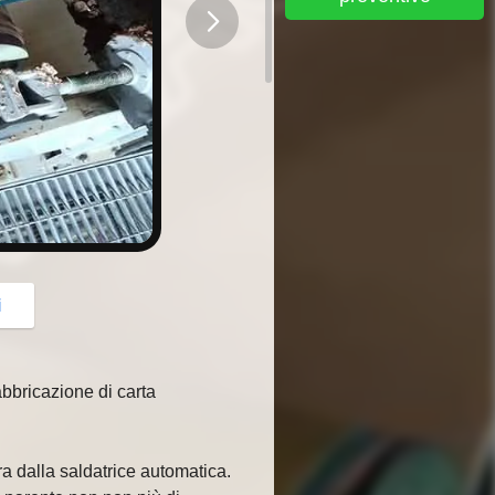
button
i
bbricazione di carta
ra dalla saldatrice automatica.