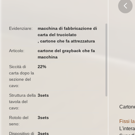
butto
Evidenziare
macchina di fabbricazione di
carta del truciolato
,
cartone che fa attrezzatura
Articolo
cartone del grayback che fa
macchina
Siccità di
22%
carta dopo la
sezione del
cavo
Struttura della
3sets
tavola del
Cartone
cavo
Rotolo del
3sets
Fissi l
seno
L'inter
Dispositivo di
3sets