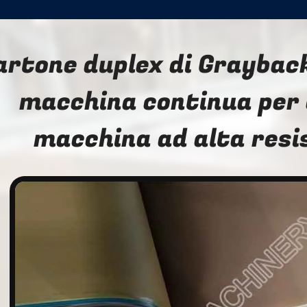
artone duplex di Graybac
macchina continua per 
macchina ad alta resi