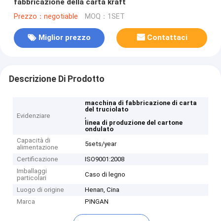
fabbricazione della carta kraft
Prezzo：negotiable
MOQ：1SET
Miglior prezzo
Contattaci
Descrizione Di Prodotto
macchina di fabbricazione di carta
del truciolato
Evidenziare
,
linea di produzione del cartone
ondulato
Capacità di
5sets/year
alimentazione
Certificazione
ISO9001:2008
Imballaggi
Caso di legno
particolari
Luogo di origine
Henan, Cina
Marca
PINGAN