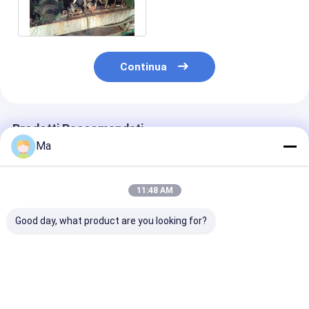
fabbricazione della carta
kraft
Continua
Prodotti Raccomandati
Ma
11:48 AM
Good day, what product are you looking for?
Cartone del duplex a
macchine a
Cartone del du
tre strati del cavo
macchina ondulate
ondulato degli 
4800 che fa gli
di fabbricazione
che fa il rispa
essiccatori multi- a
della piccola scala di
energetico a
macchina
fabbricazione di
macchina dell
Miglior prezzo
Miglior prezzo
Miglior pr