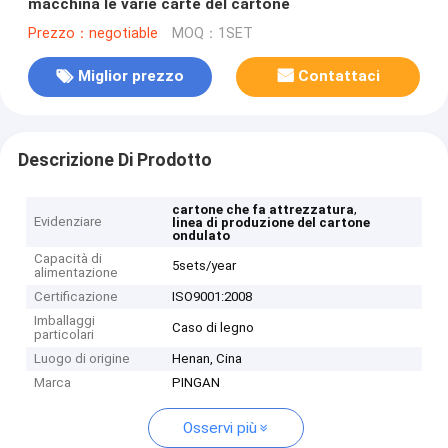
macchina le varie carte del cartone
Prezzo：negotiable
MOQ：1SET
Miglior prezzo
Contattaci
Descrizione Di Prodotto
,
cartone che fa attrezzatura
Evidenziare
linea di produzione del cartone
ondulato
Capacità di
5sets/year
alimentazione
Certificazione
ISO9001:2008
Imballaggi
Caso di legno
particolari
Luogo di origine
Henan, Cina
Marca
PINGAN
Osservi più