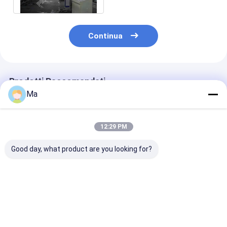
Continua
Prodotti Raccomandati
Ma
12:29 PM
Good day, what product are you looking for?
Cartone del duplex a
macchine a
Cartone del du
tre strati del cavo
macchina ondulate
ondulato degli 
4800 che fa gli
di fabbricazione
che fa il rispa
essiccatori multi- a
della piccola scala di
energetico a
macchina
fabbricazione di
macchina dell
Miglior prezzo
Miglior prezzo
Miglior pr
carta 380V
muffa del cili