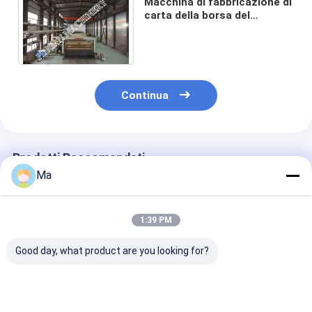
Macchina di fabbricazione di
carta della borsa del
cemento del ² 4800mm del
cuscino d'aria 250g/M
Continua
Prodotti Raccomandati
Ma
1:39 PM
Good day, what product are you looking for?
200 kW Installazione
Velocità di lavoro da
Circa 1500 t K
Kraft Paper Making
150 a 700 metri al
Paper Making