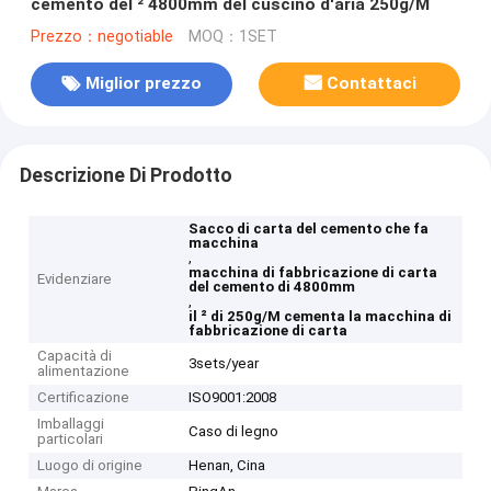
cemento del ² 4800mm del cuscino d'aria 250g/M
Prezzo：negotiable
MOQ：1SET
Miglior prezzo
Contattaci
Descrizione Di Prodotto
Sacco di carta del cemento che fa
macchina
,
macchina di fabbricazione di carta
Evidenziare
del cemento di 4800mm
,
il ² di 250g/M cementa la macchina di
fabbricazione di carta
Capacità di
3sets/year
alimentazione
Certificazione
ISO9001:2008
Imballaggi
Caso di legno
particolari
Luogo di origine
Henan, Cina