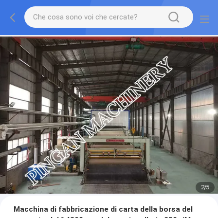
2
/
5
Macchina di fabbricazione di carta della borsa del