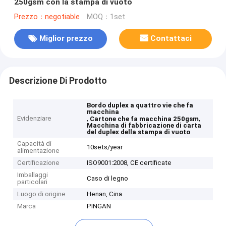
250gsm con la stampa di vuoto
Prezzo：negotiable
MOQ：1set
Miglior prezzo
Contattaci
Descrizione Di Prodotto
Bordo duplex a quattro vie che fa
macchina
Evidenziare
,
,
Cartone che fa macchina 250gsm
Macchina di fabbricazione di carta
del duplex della stampa di vuoto
Capacità di
10sets/year
alimentazione
Certificazione
ISO9001:2008, CE certificate
Imballaggi
Caso di legno
particolari
Luogo di origine
Henan, Cina
Marca
PINGAN