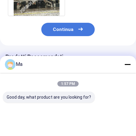
250gsm con la stampa di
vuoto
Continua
Prodotti Raccomandati
Ma
1:57 PM
Good day, what product are you looking for?
Cartone del duplex a
macchine a
Cartone del du
tre strati del cavo
macchina ondulate
ondulato degli 
4800 che fa gli
di fabbricazione
che fa il rispa
essiccatori multi- a
della piccola scala di
energetico a
macchina
fabbricazione di
macchina dell
Miglior prezzo
Miglior prezzo
Miglior pr