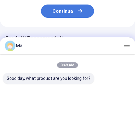
Continua
Prodotti Raccomandati
Ma
3:49 AM
Good day, what product are you looking for?
200 kW Installazione
Velocità di lavoro da
Circa 1500 t K
Kraft Paper Making
150 a 700 metri al
Paper Making
Machine
minuto per
Machine con
Incorporando AC
macchina per carta
modalità di
Frequency
kraft con modalità di
conversione di
Miglior prezzo
Miglior prezzo
Miglior pr
Conversion Drive
azionamento a
frequenza CA 
Mode e 380V50Hz
frequenza variabile
gruppo di
Voltage per industria
AC per un'uscita
asciugatrice m
costante
strato per ind