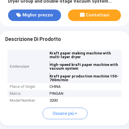
Dryer Group and Double-stage Vacuum System
Working Speed 150-700m/min
Miglior prezzo
Contattaci
Descrizione Di Prodotto
Kraft paper making machine with
multi-layer dryer
,
High-speed kraft paper machine with
Evidenziare
vacuum system
,
Kraft paper production machine 150-
700m/min
Place of Origin
CHINA
Marca
PINGAN
Model Number
3200
Osservi più