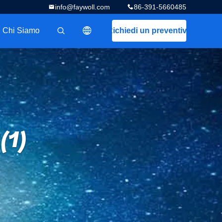
info@faywoll.com
86-391-5660485
Chi Siamo
Richiedi un preventivo
描述
(1)