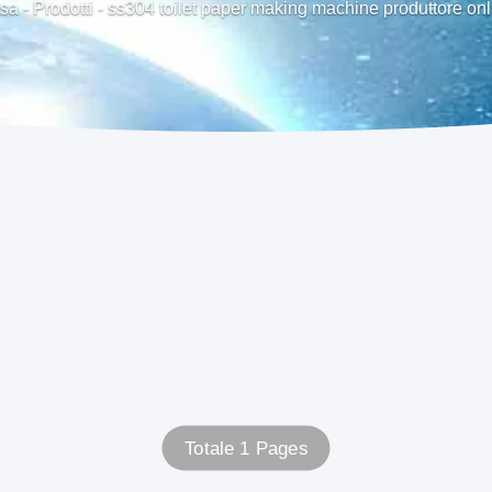
sa
-
Prodotti
-
ss304 toilet paper making machine produttore onl
Totale 1 Pages