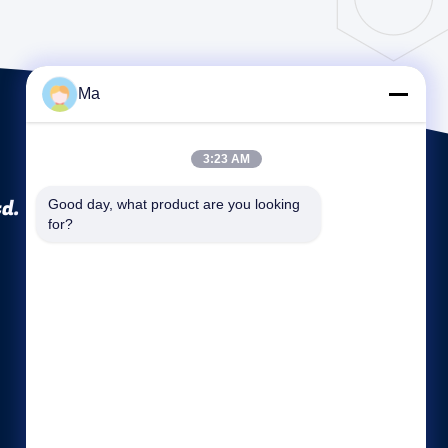
Ma
3:23 AM
td.
Good day, what product are you looking 
for?
Link veloci
Profilo aziendale
Fatory Tour
Controllo di qualità
Mappa del sito