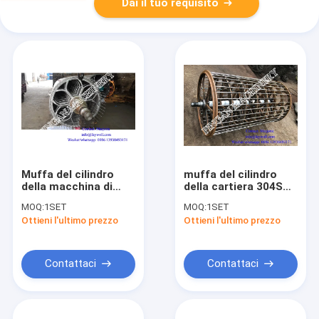
Dai il tuo requisito
Muffa del cilindro
muffa del cilindro
della macchina di
della cartiera 304SS
carta di larghezza
del diametro
MOQ:
1SET
MOQ:
1SET
304SS di ISO9001
1500mm del fronte di
Ottieni l'ultimo prezzo
Ottieni l'ultimo prezzo
3200mm
5000mm
Contattaci
Contattaci