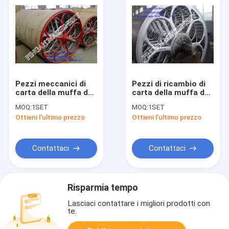
Pezzi meccanici di
Pezzi di ricambio di
carta della muffa del
carta della muffa del
cilindro 304SS di
cilindro del diametro
MOQ:
1SET
MOQ:
1SET
larghezza 2500mm
2000mm
Ottieni l'ultimo prezzo
Ottieni l'ultimo prezzo
Contattaci
Contattaci
Risparmia tempo
Lasciaci contattare i migliori prodotti con
te.