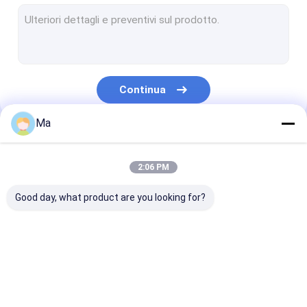
cartone duplex che fa macchina
giornale che fa macchina
Macchina di carta di riavvolgimento del rotolo
Continua
Pezzi meccanici di fabbricazione di carta
Ma
Le Nostre Categorie
2:06 PM
Good day, what product are you looking for?
carta velina che fa
carta kraft che fa
macchina di
macchina
macchina
fabbricazione 
carta copiativ