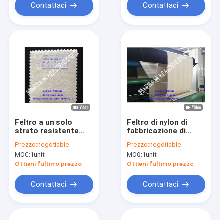
Contattaci
Contattaci
Feltro a un solo
Feltro di nylon di
strato resistente
fabbricazione di
bagnato della
carta del sintetico
Prezzo:
negotiable
Prezzo:
negotiable
stampa di
800m/Min 1500gsm
MOQ:
1unit
MOQ:
1unit
fabbricazione di
BOM
carta 1450gsm
Ottieni l'ultimo prezzo
Ottieni l'ultimo prezzo
Contattaci
Contattaci