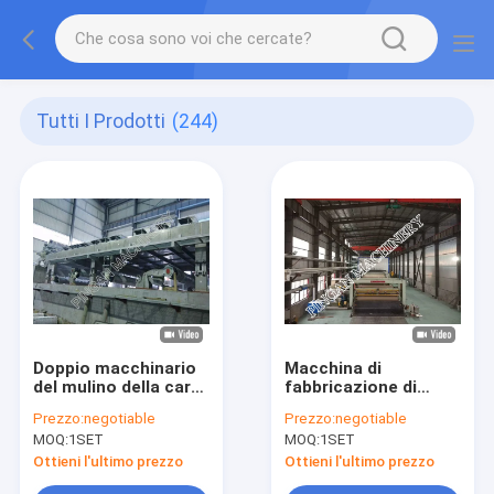
Tutti I Prodotti
(244)
Doppio macchinario
Macchina di
del mulino della carta
fabbricazione di
kraft della macchina
carta della borsa del
Prezzo:
negotiable
Prezzo:
negotiable
continua per carta
cemento del ²
MOQ:
1SET
MOQ:
1SET
4800mm del cuscino
d'aria 250g/M
Ottieni l'ultimo prezzo
Ottieni l'ultimo prezzo