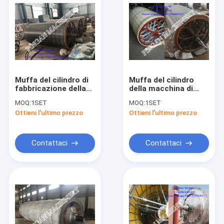
Muffa del cilindro di
Muffa del cilindro
fabbricazione della
della macchina di
carta del ghisa
carta del diametro
MOQ:
1SET
MOQ:
1SET
SS304 del diametro
1800mm di larghezza
Ottieni l'ultimo prezzo
Ottieni l'ultimo prezzo
1500mm
di SS304 2800mm
Contattaci
Contattaci
Casa
Prodotti
Circa noi