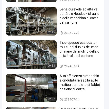
a
Bene durevole ad alta vel
ocità tre Headbox idraulic
o della macchina di carta
del cartone
cartone duplex che fa macchin
02:15
2022-09-22
a
Tipo spesso essiccatori
multi- del duplex del mac
chinario del mulino della c
arta kraft del cartone
cartone duplex che fa macchin
00:33
2024-07-14
a
Alta efficienza a macchin
a ondulata rivestita auto
matica completa di fabbri
cazione di carta
cartone duplex che fa macchin
02:27
2024-07-14
a