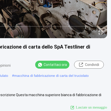
icazione di carta dello SpA Testliner di
Contattaci ora
Condividi
pinioni
dulato
#
macchina di fabbricazione di carta del truciolato
Descrizione Questa macchina superiore bianca di fabbricazione di
.
Guarda di più
Lasciate un messaggio