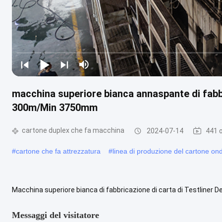
macchina superiore bianca annaspante di fabbr
300m/Min 3750mm
cartone duplex che fa macchina
2024-07-14
441 o
#
cartone che fa attrezzatura
#
linea di produzione del cartone on
Macchina superiore bianca di fabbricazione di carta di Testliner 
carta del testliner include il headbox del cuscino d'aria 4sets, un ....
Messaggi del visitatore