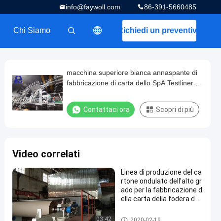
info@faywoll.com
86-391-5660485
Chi Siamo
Richiedi un preventivo
描述
macchina superiore bianca annaspante di
fabbricazione di carta dello SpA Testliner di
300m/Min 3750mm
Contattaci ora
Scopri di più
Video correlati
Linea di produzione del ca
rtone ondulato dell'alto gr
ado per la fabbricazione d
ella carta della fodera dell
a prova
cartone duplex che fa macchin
03:42
2020-02-19