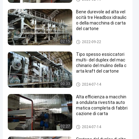
a
Bene durevole ad alta vel
ocità tre Headbox idraulic
o della macchina di carta
del cartone
cartone duplex che fa macchin
02:15
2022-09-22
a
Tipo spesso essiccatori
multi- del duplex del mac
chinario del mulino della c
arta kraft del cartone
cartone duplex che fa macchin
00:33
2024-07-14
a
Alta efficienza a macchin
a ondulata rivestita auto
matica completa di fabbri
cazione di carta
cartone duplex che fa macchin
02:27
2024-07-14
a