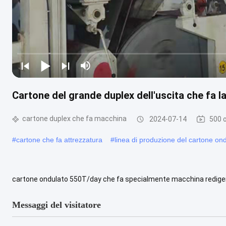
Cartone del grande duplex dell'uscita che fa l
cartone duplex che fa macchina
2024-07-14
500 o
#
cartone che fa attrezzatura
#
linea di produzione del cartone on
cartone ondulato 550T/day che fa specialmente macchina redigere 
cartone ondulato che fa la macchina, ci sono medici 21sets. medico 
Messaggi del visitatore