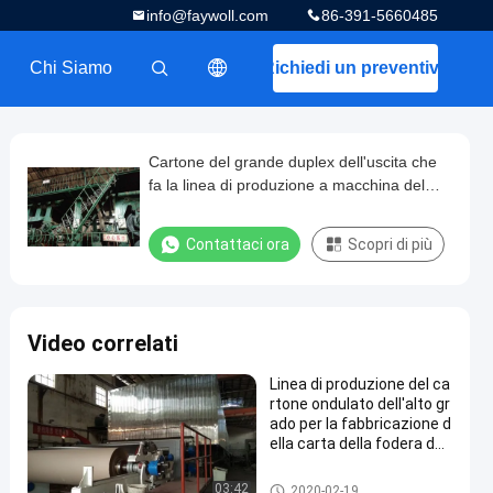
info@faywoll.com
86-391-5660485
Chi Siamo
Richiedi un preventivo
描述
Cartone del grande duplex dell'uscita che
fa la linea di produzione a macchina del
cartone
Contattaci ora
Scopri di più
Video correlati
Linea di produzione del ca
rtone ondulato dell'alto gr
ado per la fabbricazione d
ella carta della fodera dell
a prova
cartone duplex che fa macchin
03:42
2020-02-19