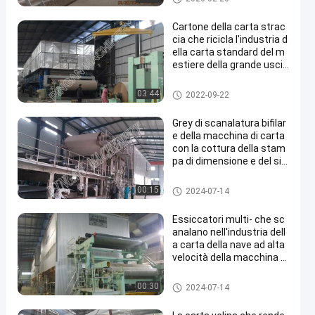
ura
Cartone della carta strac
cia che ricicla l'industria d
ella carta standard del m
estiere della grande uscit
a a macchina
Macchina di carta di scanalat
03:44
2022-09-22
ura
Grey di scanalatura bifilar
e della macchina di carta
con la cottura della stam
pa di dimensione e del sis
tema
Macchina di carta di scanalat
00:15
2024-07-14
ura
Essiccatori multi- che sc
analano nell'industria dell
a carta della nave ad alta
velocità della macchina di
carta
Macchina di carta di scanalat
00:30
2024-07-14
ura