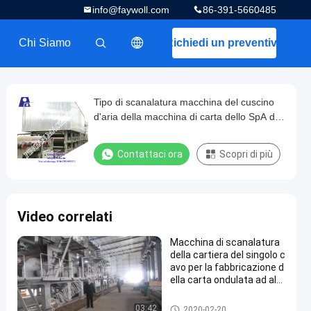
info@faywoll.com
86-391-5660485
Chi Siamo
Richiedi un preventivo
描述
Tipo di scanalatura macchina del cuscino
d'aria della macchina di carta dello SpA di
fabbricazione di carta del cavo di 2ply
Contattaci ora
Scopri di più
Video correlati
Macchina di scanalatura
della cartiera del singolo c
avo per la fabbricazione d
ella carta ondulata ad alt
a resistenza
Macchina di carta di scanalat
03:42
2020-02-20